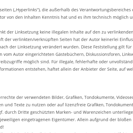
eiten („Hyperlinks“), die außerhalb des Verantwortungsbereiches 
 Autor von den Inhalten Kenntnis hat und es ihm technisch möglich
nkt der Linksetzung keine illegalen Inhalte auf den zu verlinkende
t der verlinkten/verknüpften Seiten hat der Autor keinerlei Einflus
e nach der Linksetzung verändert wurden. Diese Feststellung gilt fü
n vom Autor eingerichteten Gästebüchern, Diskussionsforen, Linkve
ibzugriffe möglich sind. Für illegale, fehlerhafte oder unvollstän
rmationen entstehen, haftet allein der Anbieter der Seite, auf we
eberrechte der verwendeten Bilder, Grafiken, Tondokumente, Videos
zen und Texte zu nutzen oder auf lizenzfreie Grafiken, Tondokume
gf. durch Dritte geschützten Marken- und Warenzeichen unterlie
jeweiligen eingetragenen Eigentümer. Allein aufgrund der bloßen 
d!